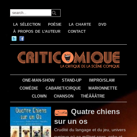
LA SÉLECTION
POÉSIE
LA CHARTE
DVD
À PROPOS DE L’AUTEUR
CONTACT
ONE-MAN-SHOW
STAND-UP
IMPRO/SLAM
COMÉDIE
CABARET/CIRQUE
MARIONNETTE
CLOWN
CHANSON
THÉÂÂÂTRE
Quatre chiens
sur un os
Crudité du langage et du jeu, univers
cynique où se mêlent sexe, coke et