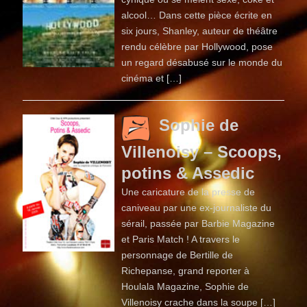
alcool… Dans cette pièce écrite en
six jours, Shanley, auteur de théâtre
rendu célèbre par Hollywood, pose
un regard désabusé sur le monde du
cinéma et […]
Sophie de
Villenoisy – Scoops,
potins & Assedic
Une caricature de la presse de
caniveau par une ex-journaliste du
sérail, passée par Barbie Magazine
et Paris Match ! A travers le
personnage de Bertille de
Richepanse, grand reporter à
Houlala Magazine, Sophie de
Villenoisy crache dans la soupe […]