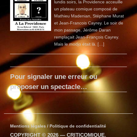
lundis soirs, la Providence acceuille
un plateau comique composé de
Mathieu Madenian, Stéphane Murat
et Jean-Francois Cayrey. Le soir de
mon passage, Jérôme Daran
remplaçait Jean-François Cayrey.
Mais le modjo était là. […]
Pour signaler une erreur ou
proposer un spectacle…
Mentions légales / Politique de confidentialité
COPYRIGHT © 2026 —
CRITICOMIQUE
.