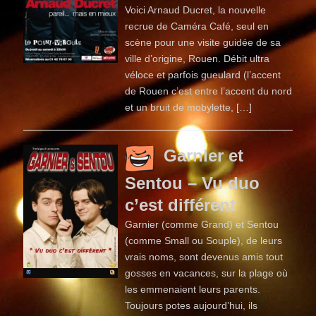
Voici Arnaud Ducret, la nouvelle
recrue de Caméra Café, seul en
scène pour une visite guidée de sa
ville d’origine, Rouen. Débit ultra
véloce et parfois gueulard (l’accent
de Rouen c’est entre l’accent du nord
et un bruit de mobylette, […]
Garnier et
Sentou – Vu duo
c’est différent
Garnier (comme Grand) et Sentou
(comme Small ou Souple), de leurs
vrais noms, sont devenus amis tout
gosses en vacances, sur la plage où
les emmenaient leurs parents.
Toujours potes aujourd’hui, ils