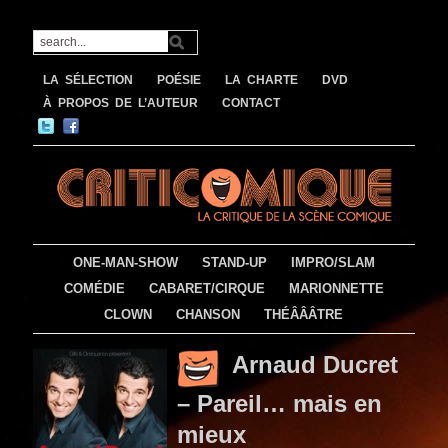
LA SÉLECTION
POÉSIE
LA CHARTE
DVD
À PROPOS DE L’AUTEUR
CONTACT
ONE-MAN-SHOW
STAND-UP
IMPRO/SLAM
COMÉDIE
CABARET/CIRQUE
MARIONNETTE
CLOWN
CHANSON
THÉÂÂÂTRE
Arnaud Ducret
– Pareil… mais en
mieux