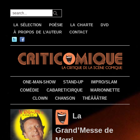
LA SÉLECTION
POÉSIE
LA CHARTE
DVD
À PROPOS DE L’AUTEUR
CONTACT
ONE-MAN-SHOW
STAND-UP
IMPRO/SLAM
COMÉDIE
CABARET/CIRQUE
MARIONNETTE
CLOWN
CHANSON
THÉÂÂÂTRE
La
Grand’Messe de
Merri