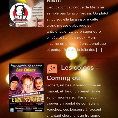
L’éducation catholique de Merri ne
semble pas lui avoir réussi. Ou plutôt
si, puisqu’elle lui a inspiré cette
grand’messe diabolique et
anticléricale. La lèvre supérieure
pincée et l’air libidineux, Merri
incarne un prêtre méphistophélique
et pédophile avec la folie des […]
Les colocs –
Coming out
Robert, un beauf homophobe en
marcel, et Jano, un benêt timide,
sont « montés sur Paris » pour
trouver un boulot de comédien.
Fauchés, ces looseurs à l’accent
chantant cherchent un troisième