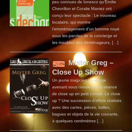
peu connues de Ionesco qu’Émilie
Chevrillon et Coralie Maniez ont
conçu leur spectacle : Le nouveau
locataire, qui montre
l’emménagement d’un homme noyé
sous les paroles de la concierge et
les meubles des déménageurs, […]
Mister Greg –
Close Up Show
Un jeune magicien au visage
avenant vous convie à une séance
de close up en petit comité. Le close
up ? Une succession d’effets réalisés
avec des cartes, pièces, balles,
bagues et objets de la vie courante,
à quelques centimètres […]