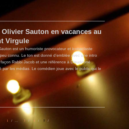
Olivier Sauton en vacances au
t Virgule
 Sauton est un humoriste provocateur et iconoclaste
peu connu. Le ton est donné d’emblée avec une intro
façon Rabbi Jacob et une référence à Dieudonné
é par les médias. Le comédien joue avec le public qui le
1
…
3
4
5