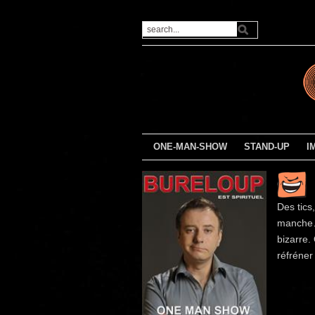
ONE-MAN-SHOW
STAND-UP
I
Des tics,
manche…
bizarre. 
réfréner