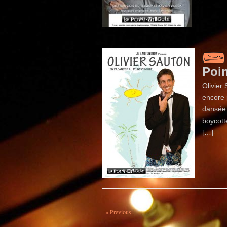
Poin
Olivier
encore 
dansée 
boycott
[…]
« Previous