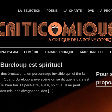
LA SÉLECTION
POÉSIE
LA CHARTE
DVD
À PROP
MPRO/SLAM
COMÉDIE
CABARET/CIRQUE
MARIONNETTE
Bureloup est spirituel
Pour s
 des éructations, un personnage invisible qui lui tire la
 Quand Bureloup arrive scène on se dit que le gars est
propo
Ou bien fou. Et peut-être, aussi, spirituel. Il ne peut
 des cris, des divagations, des […]