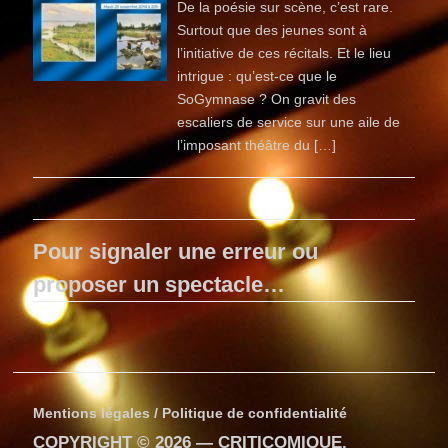
De la poésie sur scène, c’est rare.
Surtout que des jeunes sont à
l’initiative de ces récitals. Et le lieu
intrigue : qu’est-ce que le
SoGymnase ? On gravit des
escaliers de service sur une aile de
l’imposant théâtre du […]
Pour signaler une erreur ou
proposer un spectacle…
Mentions légales / Politique de confidentialité
COPYRIGHT © 2026 —
CRITICOMIQUE
.