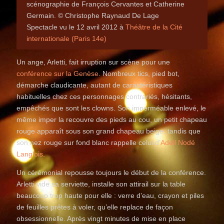
scénographie de François Cervantes et Catherine
Germain. © Christophe Raynaud De Lage
Spectacle vu le 12 avril 2012 à
Théâtre de la Cité
internationale (Paris 14e)
Un ange, Arletti, fait irruption sur scène pour une
conférence sur la Genèse
. Nombreux tics, pied bot,
démarche claudicante, autant de caractéristiques
habituelles chez ces personnages contrariés, hésitants,
empêchés que sont les clowns. Son imperméable enlevé, le
même imper la recouvre des pieds au cou, un petit chapeau
rouge apparaît sous son grand chapeau beige, tandis que
son nez rouge sur fond blanc rappelle celui d’
Adell Nodé
Langlois
.
Un cérémonial repousse toujours le début de la conférence.
Arletti vide sa serviette, installe son attirail sur la table
beaucoup trop haute pour elle : verre d’eau, crayon et piles
de feuilles prêtes à voler, qu’elle replace de façon
obsessionnelle. Après vingt minutes de mise en place