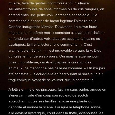
muette, faite de gestes incontrôlés et d’un silence
seulement troublé de sons informes ou de cris rauques, on
entend enfin une petite voix, enfantine et espiègle. Elle
commence à énoncer de façon ingénue l’histoire de la
Genèse inaugurant l’
Ancien Testament
. La clown butte
toujours sur le même mot, « constater », avant d’enchaîner
en fondu sur d’autres voix, d’autres accents, africains ou
asiatiques. Entre la lecture, elle commente : « C’est
vraiment bien écrit », « il est incroyable ce gars là », Dieu,
qui crée le monde en six jours. Oui mais le sixième jour
pose un problème, car Arletti, après la création des
animaux, ne mentionne pas celle de l’homme. « On n’a pas
été constaté », s’écrie-t-elle en parcourant la salle d’un air
tragi-comique avant de se vautrer sur un spectateur.
Arletti s’emmêle les pinceaux, fait rire sans parler, amuse en
s’énervant, vide d’un coup son rouleau de scotch
accrochant toutes ses feuilles, arrose une plante qui
déborde et inonde la scène. Lorsque le téléphone sonne,
elle devient hystérique, court dans la flotte, éclabousse les