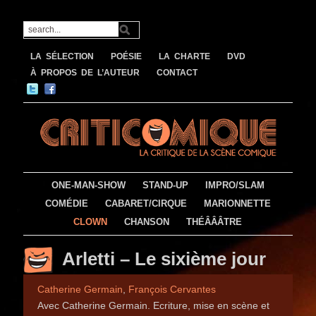
LA SÉLECTION
POÉSIE
LA CHARTE
DVD
À PROPOS DE L’AUTEUR
CONTACT
ONE-MAN-SHOW
STAND-UP
IMPRO/SLAM
COMÉDIE
CABARET/CIRQUE
MARIONNETTE
CLOWN
CHANSON
THÉÂÂÂTRE
Arletti – Le sixième jour
Catherine Germain
,
François Cervantes
Avec Catherine Germain. Ecriture, mise en scène et