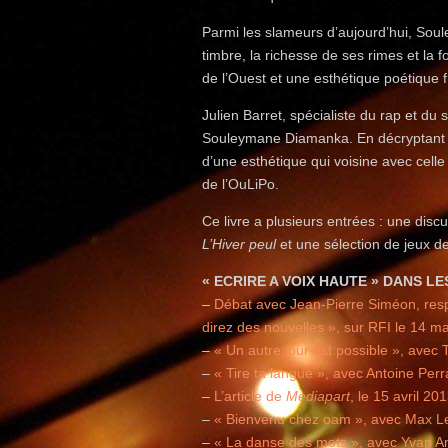
Parmi les slameurs d’aujourd’hui, Sou
timbre, la richesse de ses rimes et la f
de l’Ouest et une esthétique poétique 
Julien Barret, spécialiste du rap et du 
Souleymane Diamanka. En décryptant se
d’une esthétique qui voisine avec cel
de l’OuLiPo.
Ce livre a plusieurs entrées : une dis
L’Hiver peul
et une sélection de jeux de
« ECRIRE A VOIX HAUTE » DANS LE
–
Débat avec Jean-Pierre Siméon, res
direz des nouvelles », sur RFI le 14 m
–
« Un autre jour est possible », avec
–
« Tire ta langue », avec Antoine Per
–
L’article de
Mediapart
, le 15 avril 201
–
« Bienvenu chez oam », avec Max Le
–
« La danse des mots », avec Yvan Am