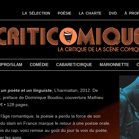
LA SÉLECTION
POÉSIE
LA CHARTE
DVD
À PROP
MPRO/SLAM
COMÉDIE
CABARET/CIRQUE
MARIONNETTE
 un poète et un linguiste
, L’harmattan, 2012. De
, préface de Dominique Boudou, couverture Mathieu
 € • 128 pages.
s l’âge romantique, la poésie a perdu la force de son
el du slam en France marque le retour à une poésie orale.
is du rap, voici remise au goût du jour la voix du poète,
ner les sons.