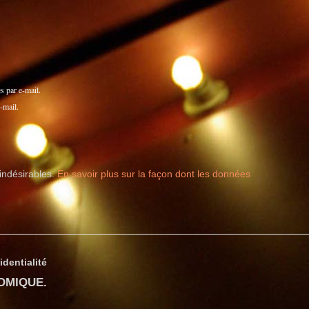
 par e-mail.
-mail.
 indésirables.
En savoir plus sur la façon dont les données
identialité
COMIQUE
.