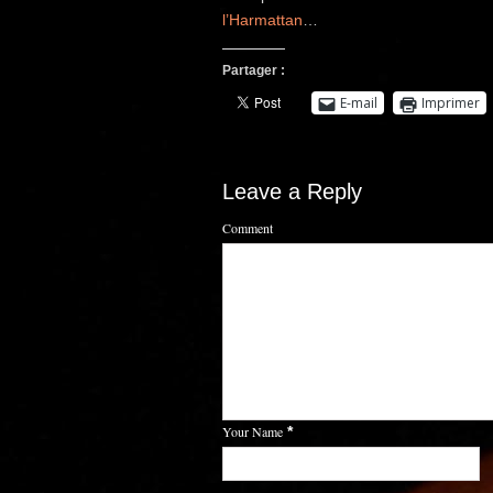
l’Harmattan
…
Partager :
E-mail
Imprimer
Leave a Reply
Comment
Your Name
*