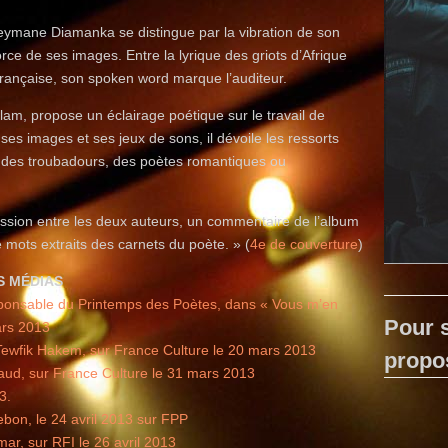
leymane Diamanka se distingue par la vibration de son
orce de ses images. Entre la lyrique des griots d’Afrique
française, son spoken word marque l’auditeur.
slam, propose un éclairage poétique sur le travail de
s images et ses jeux de sons, il dévoile les ressorts
le des troubadours, des poètes romantiques ou
cussion entre les deux auteurs, un commentaire de l’album
 mots extraits des carnets du poète. » (
4e de couverture
)
S MÉDIAS
ponsable du Printemps des Poètes, dans « Vous m’en
Pour s
ars 2013
 Tewfik Hakem, sur France Culture le 20 mars 2013
propo
raud, sur France Culture le 31 mars 2013
3.
bon, le 24 avril 2013 sur FPP
ar, sur RFI le 26 avril 2013