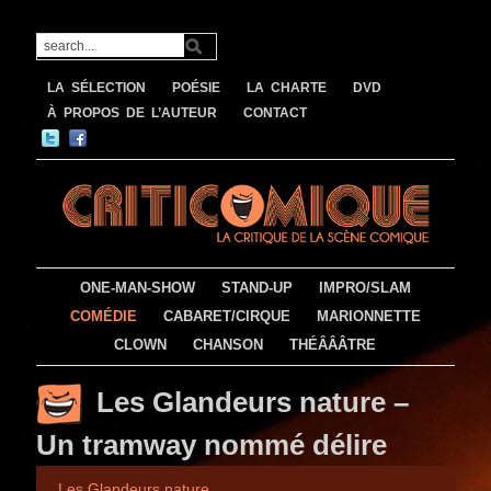
LA SÉLECTION
POÉSIE
LA CHARTE
DVD
À PROPOS DE L’AUTEUR
CONTACT
ONE-MAN-SHOW
STAND-UP
IMPRO/SLAM
COMÉDIE
CABARET/CIRQUE
MARIONNETTE
CLOWN
CHANSON
THÉÂÂÂTRE
Les Glandeurs nature –
Un tramway nommé délire
Les Glandeurs nature