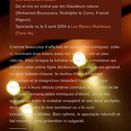
De et mis en scène par les Glandeurs nature
(Mohamed Bounouara, Rodolphe le Corre, Franck
Migeon)
Spectacle vu le 5 avril 2004 à
Les Blancs Manteaux
(Paris 4e)
Comme beaucoup d’affiches de spectacles comiques, celle-
ci, montrant trois losers assis sur un banc, est un peu
ridicule. Mais lorsque la lumière se fait, les comédiens qui
miment cette scène figée déclenchent un rire quasi-général.
Le gros balaise chauve, le reubeu hilare à l’accent
toulousain et le maigrichon binoclard font penser aux
Inconnus à leurs débuts (même comique de situation et de
répétition, remarquables mimiques d’idiots). On rit des
quiproquos entre le malabar exaspéré et ses deux acolytes,
dont on ne sait s’ils font semblant ou s’ils sont
complètement débiles. Bien rythmé, le spectacle rebondit et
fait mouche, sans prétention ni vulgarité.