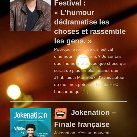
Festival :
« L’humour
dédramatise les
choses et rassemble
les gens. »
Pourquoi avoir créé un festival
d’humour il y a 26 ans ? Je sentais
que l’humour était quelque chose qui
serait de plus en plus mainstream.
J’habitais à Montreux. J’avais autour
de moi mes potes de l’école HEC
Lausanne qui […]
Jokenation –
Finale française
Jokenation, c’est un nouveau