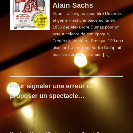
Alain Sachs
Kean – à l’origine sous-titré Désordre
et génie – est une pièce écrite en
1836 par Alexandre Dumas pour un
acteur célèbre de son époque,
Frédérick Lemaître. Presque 120 ans
plus tard, Jean-Paul Sartre l’adaptait
pour en donner le premier […]
Pour signaler une erreur ou
proposer un spectacle…