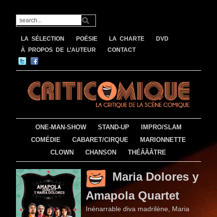
LA SÉLECTION
POÉSIE
LA CHARTE
DVD
À PROPOS DE L’AUTEUR
CONTACT
ONE-MAN-SHOW
STAND-UP
IMPRO/SLAM
COMÉDIE
CABARET/CIRQUE
MARIONNETTE
CLOWN
CHANSON
THÉÂÂÂTRE
Maria Dolores y
Amapola Quartet
Inénarrable diva madrilène, Maria