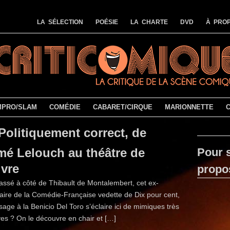
LA SÉLECTION
POÉSIE
LA CHARTE
DVD
À PROP
MPRO/SLAM
COMÉDIE
CABARET/CIRQUE
MARIONNETTE
Politiquement correct, de
mé Lelouch au théâtre de
Pour s
uvre
propo
assé à côté de Thibault de Montalembert, cet ex-
aire de la Comédie-Française vedette de Dix pour cent,
isage à la Benicio Del Toro s’éclaire ici de mimiques très
es ? On le découvre en chair et […]