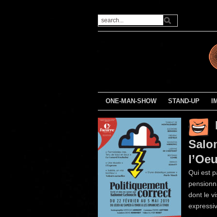
ONE-MAN-SHOW
STAND-UP
I
Salo
l’Oe
Qui est p
pensionn
dont le v
expressiv