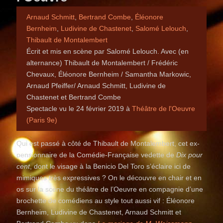
Arnaud Schmitt
,
Bertrand Combe
,
Éléonore
Bernheim
,
Ludivine de Chastenet
,
Salomé Lelouch
,
Thibault de Montalembert
Écrit et mis en scène par Salomé Lelouch. Avec (en
alternance) Thibault de Montalembert / Frédéric
Chevaux, Éléonore Bernheim / Samantha Markowic,
Arnaud Pfeiffer/ Arnaud Schmitt, Ludivine de
Chastenet et Bertrand Combe
Spectacle vu le 24 février 2019 à
Théâtre de l'Oeuvre
(Paris 9e)
Qui est passé à côté de Thibault de Montalembert, cet ex-
pensionnaire de la Comédie-Française vedette de
Dix pour
cent
, dont le visage à la Benicio Del Toro s’éclaire ici de
mimiques très expressives ? On le découvre en chair et en
os sur la scène du théâtre de l’Oeuvre en compagnie d’une
brochette de comédiens au style tout aussi vif : Éléonore
Bernheim, Ludivine de Chastenet, Arnaud Schmitt et