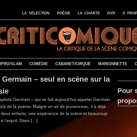
LA SÉLECTION
POÉSIE
LA CHARTE
DVD
À PROP
MPRO/SLAM
COMÉDIE
CABARET/CIRQUE
MARIONNETTE
Germain – seul en scène sur la
sie
Pour s
ptiste Germain – qui se fait aujourd’hui appeler Germain
propo
goût de la poésie. Malgré un air de jouvenceau, il a déjà
 deux enfants, une expérience de la scène et beaucoup
 à l’esprit. Dans […]