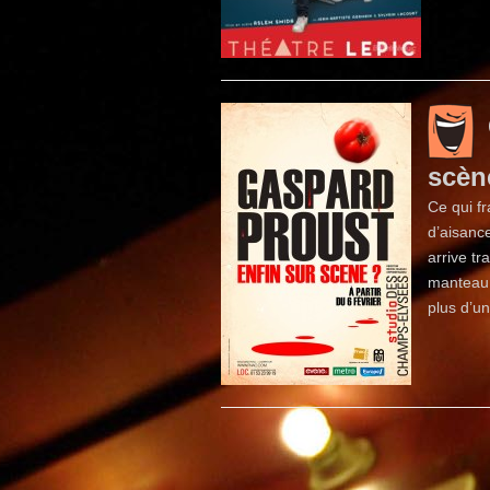
scèn
Ce qui f
d’aisanc
arrive t
manteau,
plus d’u