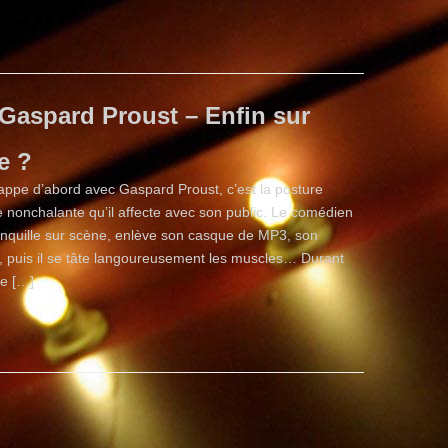
Gaspard Proust – Enfin sur
e ?
rappe d’abord avec Gaspard Proust, c’est la posture
e nonchalante qu’il affecte avec son public. Le comédien
ranquille sur scène, enlève son casque de MP3, son
 puis il se tâte langoureusement les muscles… Durant
ne […]