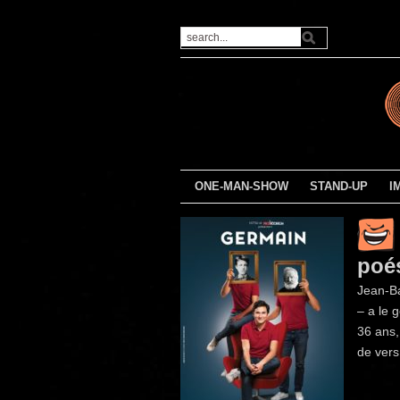
ONE-MAN-SHOW
STAND-UP
I
poé
Jean-Ba
– a le 
36 ans,
de vers