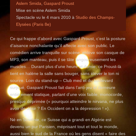
Aslem Smida
,
Gaspard Proust
Mise en scène Aslem Smida
Spectacle vu le 4 mars 2010 à
Studio des Champs-
Elysées (Paris 8e)
Ce qui frappe d’abord avec Gaspard Proust, c’est la posture
d’aisance nonchalante qu’il affecte avec son public. Le
comédien arrive tranquille sur scène, enlève son casque de
MP3, son manteau, puis il se tâte langoureusement les
muscles… Durant plus d’une heure et demie, ce Proust-là
tient en halène la salle sans bouger, sans élever le ton ni
sourire. Loin du stand-up – Club med et du boulevard
surjoué, Gaspard Proust fait dans l’anti-jeu et demeure
entièrement statique, parlant d’une voix faible, monocorde,
presque déprimée (« pourquoi atteindre le nirvana, ne plus
avoir de désir ? En Occident on a la dépression ! »).
Né en Slovénie, ce Suisse qui a grandi en Algérie est
devenu un pur Parisien, méprisant tout et tout le monde,
aussi bien le sud de la France où les gens disent « faire des