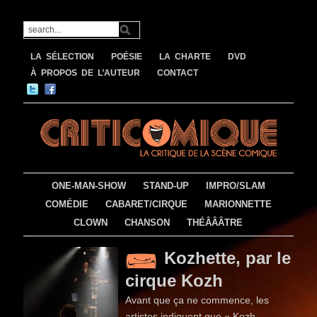
LA SÉLECTION
POÉSIE
LA CHARTE
DVD
À PROPOS DE L’AUTEUR
CONTACT
ONE-MAN-SHOW
STAND-UP
IMPRO/SLAM
COMÉDIE
CABARET/CIRQUE
MARIONNETTE
CLOWN
CHANSON
THÉÂÂÂTRE
Kozhette, par le
cirque Kozh
Avant que ça ne commence, les
artistes indiquent que « Kozh