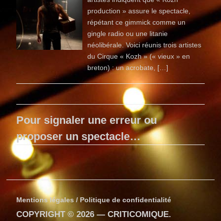
production » assure le spectacle,
répétant ce gimmick comme un
gingle radio ou une litanie
néolibérale. Voici réunis trois artistes
du Cirque « Kozh » (« vieux » en
breton) : un acrobate, […]
Pour signaler une erreur ou
proposer un spectacle…
Mentions légales / Politique de confidentialité
COPYRIGHT © 2026 —
CRITICOMIQUE
.