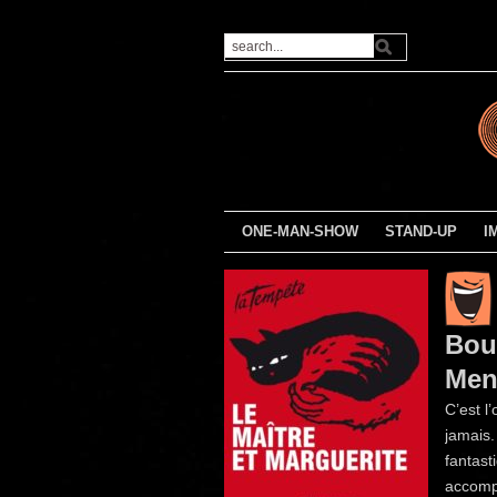
ONE-MAN-SHOW
STAND-UP
I
Bou
Men
C’est l
jamais.
fantast
accomp