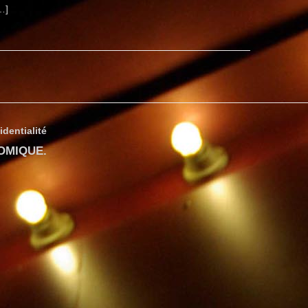
…]
identialité
COMIQUE
.