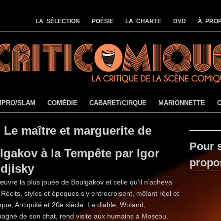
LA SÉLECTION
POÉSIE
LA CHARTE
DVD
À PROP
MPRO/SLAM
COMÉDIE
CABARET/CIRQUE
MARIONNETTE
Le maître et marguerite de
Pour s
lgakov à la Tempête par Igor
propo
djisky
’œuvre la plus jouée de Boulgakov et celle qu’il n’acheva
 Récits, styles et époques s’y entrecroisent, mêlant réel et
ique, Antiquité et 20e siècle. Le diable, Woland,
agné de son chat, rend visite aux humains à Moscou.