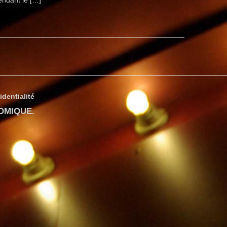
endant le […]
identialité
COMIQUE
.