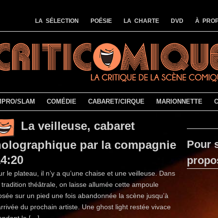
LA SÉLECTION
POÉSIE
LA CHARTE
DVD
À PROP
MPRO/SLAM
COMÉDIE
CABARET/CIRQUE
MARIONNETTE
La veilleuse, cabaret
holographique par la compagnie
Pour s
4:20
propo
ur le plateau, il n’y a qu’une chaise et une veilleuse. Dans
a tradition théâtrale, on laisse allumée cette ampoule
osée sur un pied une fois abandonnée la scène jusqu’à
’arrivée du prochain artiste. Une ghost light restée vivace