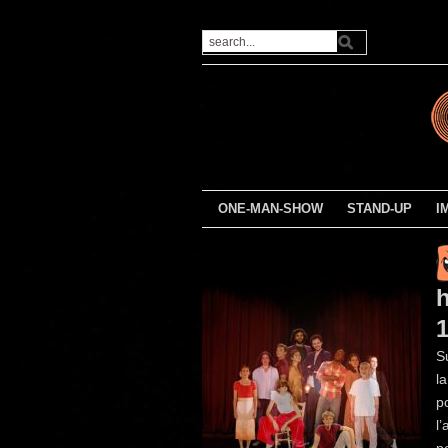
ONE-MAN-SHOW
STAND-UP
I
1
S
l
p
l