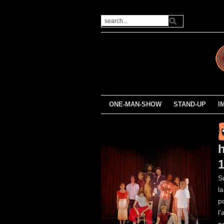
ONE-MAN-SHOW
STAND-UP
I
1
S
l
p
l