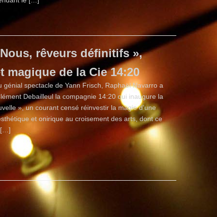
endant le […]
 Nous, rêveurs définitifs »,
t magique de la Cie 14:20
 génial spectacle de Yann Frisch, Raphaël Navarro a
lément Debailleul la compagnie 14:20 qui inaugure la
velle », un courant censé réinvestir la magie d’une
sthétique et onirique au croisement des arts, dont ce
 […]