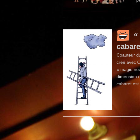
p
«
cabare
Coauteur du
créé avec C
« magie nou
dimension e
cabaret est