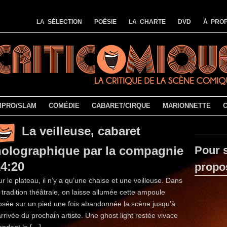
LA SÉLECTION
POÉSIE
LA CHARTE
DVD
À PROP
MPRO/SLAM
COMÉDIE
CABARET/CIRQUE
MARIONNETTE
La veilleuse, cabaret
holographique par la compagnie
Pour s
4:20
propo
ur le plateau, il n’y a qu’une chaise et une veilleuse. Dans
a tradition théâtrale, on laisse allumée cette ampoule
osée sur un pied une fois abandonnée la scène jusqu’à
’arrivée du prochain artiste. Une ghost light restée vivace