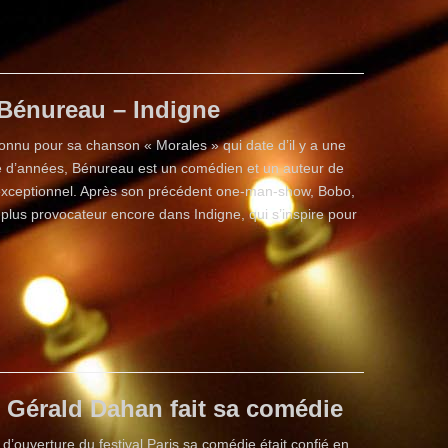
Bénureau – Indigne
onnu pour sa chanson « Morales » qui date d’il y a une
e d’années, Bénureau est un comédien et un auteur de
exceptionnel. Après son précédent one-man-show, Bobo,
i plus provocateur encore dans Indigne, qui s’inspire pour
Gérald Dahan fait sa comédie
 d’ouverture du festival Paris sa comédie était confié en