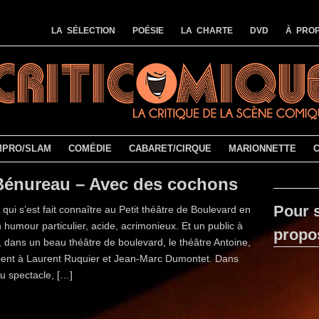
LA SÉLECTION
POÉSIE
LA CHARTE
DVD
À PROP
MPRO/SLAM
COMÉDIE
CABARET/CIRQUE
MARIONNETTE
Bénureau – Avec des cochons
Pour s
qui s’est fait connaître au Petit théâtre de Boulevard en
 humour particulier, acide, acrimonieux. Et un public à
propo
, dans un beau théâtre de boulevard, le théâtre Antoine,
tient à Laurent Ruquier et Jean-Marc Dumontet. Dans
u spectacle, […]