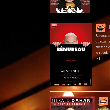
Surtout c
quinzain
sketchs 
le revoic
la […]
Le gala