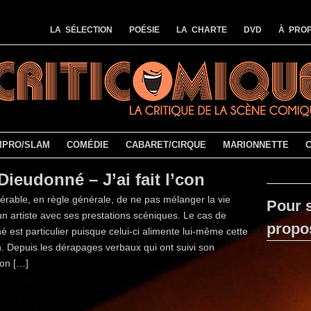
LA SÉLECTION
POÉSIE
LA CHARTE
DVD
À PROP
MPRO/SLAM
COMÉDIE
CABARET/CIRQUE
MARIONNETTE
Dieudonné – J’ai fait l’con
éférable, en règle générale, de ne pas mélanger la vie
Pour s
un artiste avec ses prestations scéniques. Le cas de
propo
 est particulier puisque celui-ci alimente lui-même cette
. Depuis les dérapages verbaux qui ont suivi son
ion […]