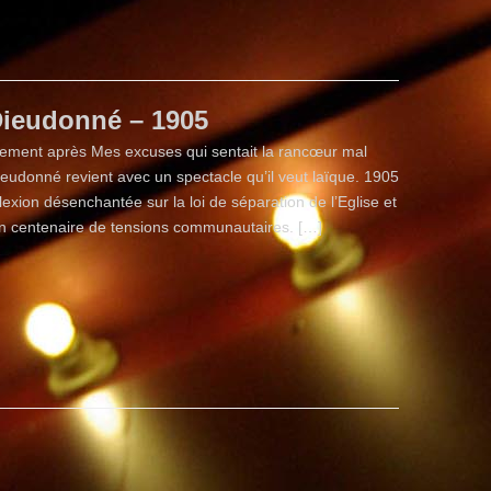
ieudonné – 1905
ement après Mes excuses qui sentait la rancœur mal
ieudonné revient avec un spectacle qu’il veut laïque. 1905
lexion désenchantée sur la loi de séparation de l’Eglise et
 un centenaire de tensions communautaires. […]