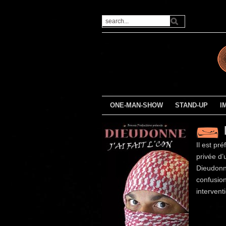
ONE-MAN-SHOW
STAND-UP
I
Il est pr
privée d’
Dieudonné
confusion
intervent