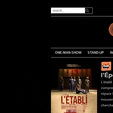
ONE-MAN-SHOW
STAND-UP
I
l’Ép
L’établ
compren
répare 
mouveme
cherch