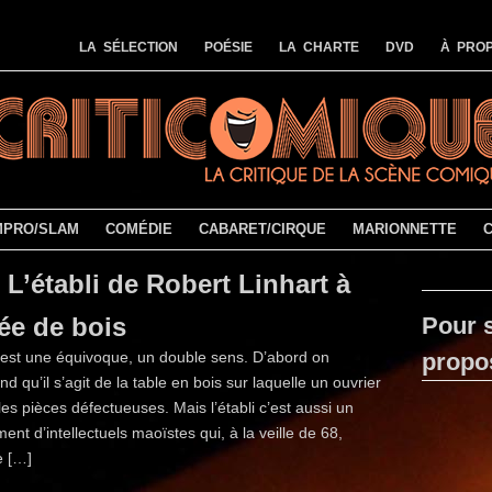
LA SÉLECTION
POÉSIE
LA CHARTE
DVD
À PROP
MPRO/SLAM
COMÉDIE
CABARET/CIRQUE
MARIONNETTE
L’établi de Robert Linhart à
ée de bois
Pour s
i est une équivoque, un double sens. D’abord on
propo
d qu’il s’agit de la table en bois sur laquelle un ouvrier
les pièces défectueuses. Mais l’établi c’est aussi un
nt d’intellectuels maoïstes qui, à la veille de 68,
e […]