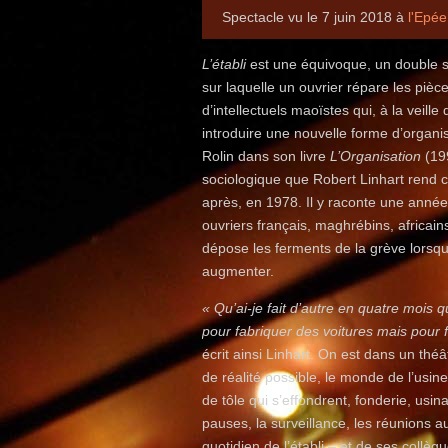
Spectacle vu le 7 juin 2018 à
l'Epée
L’établi
est une équivoque, un double se
sur laquelle un ouvrier répare les piè
d’intellectuels maoïstes qui, à la veille
introduire une nouvelle forme d’organi
Rolin dans son livre
L’Organisation
(199
sociologique que Robert Linhart rend 
après, en 1978. Il y raconte une année
ouvriers français, maghrébins, africain
dépose les ferments de la grève lorsque 
augmenter.
« Qu’ai-je fait d’autre en quatre mois
pour fabriquer des voitures mais pour f
écrit ainsi Linhart. On est dans un thé
de réalité possible, le monde de l’usi
de tôle qui s’effondrent, fonderie, usin
pauses, la surveillance, les réunions au
quotidien de l’établi – et de ses coll