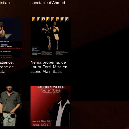
istian
spectacle d’Ahmed
Madani
atience,
Nema probema, de
cène de
Laura Forti. Mise en
atz
scène Alain Batis