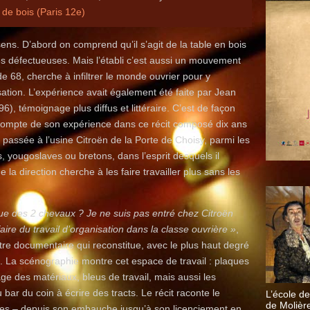
 de bois (Paris 12e)
ns. D’abord on comprend qu’il s’agit de la table en bois
ces défectueuses. Mais l’établi c’est aussi un mouvement
 de 68, cherche à infiltrer le monde ouvrier pour y
sation. L’expérience avait également été faite par Jean
6), témoignage plus diffus et littéraire. C’est de façon
compte de son expérience dans ce récit composé dix ans
 passée à l’usine Citroën de la Porte de Choisy, parmi les
s, yougoslaves ou bretons, dans l’esprit desquels il
la direction cherche à les faire travailler plus sans les
 que des 2 chevaux ? Je ne suis pas entré chez Citroën
aire du travail d’organisation dans la classe ouvrière »
,
âtre documentaire qui reconstitue, avec le plus haut degré
ne. La scénographie montre cet espace de travail : plaques
age des matériaux, bleus de travail, mais aussi les
 bar du coin à écrire des tracts. Le récit raconte le
L’école d
de Molièr
ègues – depuis son embauche jusqu’à son licenciement en