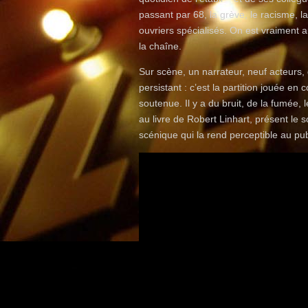
passant par 68, la grève, le racisme, l
ouvriers spécialisés. On est vraiment
la chaîne.
Sur scène, un narrateur, neuf acteurs, d
persistant : c’est la partition jouée en
soutenue. Il y a du bruit, de la fumée,
au livre de Robert Linhart, présent le 
scénique qui la rend perceptible au pub