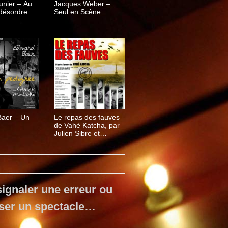
unier – Au
Jacques Weber –
 désordre
Seul en Scène
Baer – Un
Le repas des fauves
de Vahé Katcha, par
Julien Sibre et
Isabelle Brannens
ignaler une erreur ou
ser un spectacle…