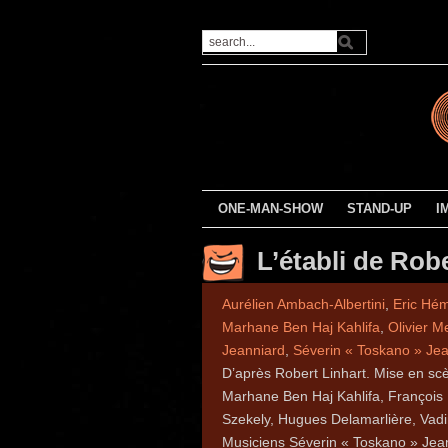
ONE-MAN-SHOW
STAND-UP
I
L’établi de Robe
Aurélien Ambach-Albertini
,
Eric Hé
Marhane Ben Haj Kahlifa
,
Olivier Me
Jeanniard
,
Séverin « Toskano » Je
D’après Robert Linhart. Mise en scè
Marhane Ben Haj Kahlifa, François 
Szekely, Hugues Delamarlière, Vad
Musiciens Séverin « Toskano » Jea