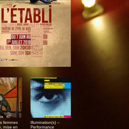
es femmes
Illumination(s) –
e, mise en
Performance