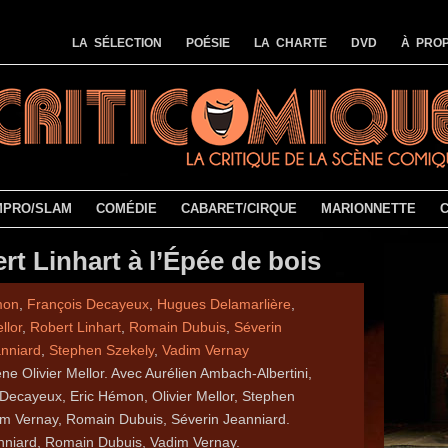
LA SÉLECTION
POÉSIE
LA CHARTE
DVD
À PROP
MPRO/SLAM
COMÉDIE
CABARET/CIRQUE
MARIONNETTE
rt Linhart à l’Épée de bois
mon
,
François Decayeux
,
Hugues Delamarlière
,
llor
,
Robert Linhart
,
Romain Dubuis
,
Séverin
anniard
,
Stephen Szekely
,
Vadim Vernay
ne Olivier Mellor. Avec Aurélien Ambach-Albertini,
Decayeux, Eric Hémon, Olivier Mellor, Stephen
im Vernay, Romain Dubuis, Séverin Jeanniard.
nniard, Romain Dubuis, Vadim Vernay.