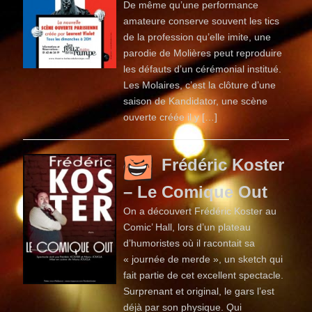
De même qu’une performance
amateure conserve souvent les tics
de la profession qu’elle imite, une
parodie de Molières peut reproduire
les défauts d’un cérémonial institué.
Les Molaires, c’est la clôture d’une
saison de Kandidator, une scène
ouverte créée il y […]
Frédéric Koster
– Le Comique Out
On a découvert Frédéric Koster au
Comic’ Hall, lors d’un plateau
d’humoristes où il racontait sa
« journée de merde », un sketch qui
fait partie de cet excellent spectacle.
Surprenant et original, le gars l’est
déjà par son physique. Qui