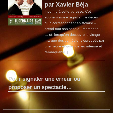
par Xavier Béja
Inconnu à cette adresse. Cet
euphémisme – signifiant le décès
d’un correspondant épistolaire –
prend tout son sens au moment du
salut, lorsqu’on découvre le visage
marqué des comédiens éprouvés par
une heure et quart de jeu intense et
remarquable. […]
Pour signaler une erreur ou
proposer un spectacle…