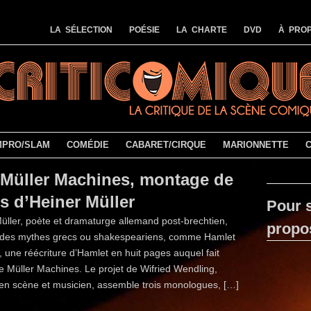
LA SÉLECTION
POÉSIE
LA CHARTE
DVD
À PROP
MPRO/SLAM
COMÉDIE
CABARET/CIRQUE
MARIONNETTE
Müller Machines, montage de
es d’Heiner Müller
Pour s
üller, poète et dramaturge allemand post-brechtien,
propo
 des mythes grecs ou shakespeariens, comme Hamlet
 une réécriture d’Hamlet en huit pages auquel fait
e Müller Machines. Le projet de Wifried Wendling,
en scène et musicien, assemble trois monologues, […]