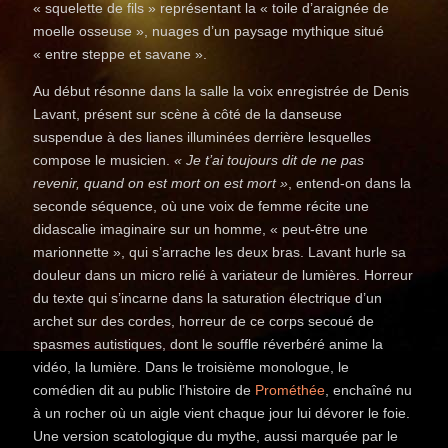
« squelette de fils » représentant la « toile d’araignée de
moelle osseuse », nuages d’un paysage mythique situé
« entre steppe et savane ».
Au début résonne dans la salle la voix enregistrée de Denis
Lavant, présent sur scène à côté de la danseuse
suspendue à des lianes illuminées derrière lesquelles
compose le musicien.
« Je t’ai toujours dit de ne pas
revenir, quand on est mort on est mort »
, entend-on dans la
seconde séquence, où une voix de femme récite une
didascalie imaginaire sur un homme, « peut-être une
marionnette », qui s’arrache les deux bras. Lavant hurle sa
douleur dans un micro relié à variateur de lumières. Horreur
du texte qui s’incarne dans la saturation électrique d’un
archet sur des cordes, horreur de ce corps secoué de
spasmes autistiques, dont le souffle réverbéré anime la
vidéo, la lumière. Dans le troisième monologue, le
comédien dit au public l’histoire de
Prométhée
, enchaîné nu
à un rocher où un aigle vient chaque jour lui dévorer le foie.
Une version scatologique du mythe, aussi marquée par le