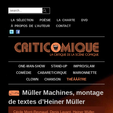
LA SÉLECTION
POÉSIE
LA CHARTE
DVD
À PROPOS DE L’AUTEUR
CONTACT
ONE-MAN-SHOW
STAND-UP
IMPRO/SLAM
COMÉDIE
CABARET/CIRQUE
MARIONNETTE
CLOWN
CHANSON
THÉÂÂÂTRE
Müller Machines, montage
de textes d’Heiner Müller
Cécile Mont-Reynaud
,
Denis Lavant
,
Heiner Müller
,