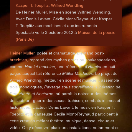
Kasper T. Toeplitz
,
Wilfried Wendling
De Heiner Müller. Mise en scène Wilfried Wendling.
Avec Denis Lavant, Cécile Mont-Reynaud et Kasper
T. Toeplitz aux machines et aux instruments
Spectacle vu le 3 octobre 2012 à
Maison de la poésie
(Paris 3e)
Heiner Müller
, poète et dramaturge allemand post-
brechtien
, reprend des mythes grecs ou shakespeariens,
comme
Hamlet machine
, une réécriture d’
Hamlet
en huit
pages auquel fait référence
Müller Machines
. Le projet de
Wifried Wendling, metteur en scène et musicien, assemble
trois monologues,
Paysage sous surveillance, Libération de
Prométhée
et
Nocturne
, où paraît la noirceur des thèmes
de l’auteur : guerre des sexes, trahison, combats intimes et
historiques. L’acteur Denis Lavant, le musicien Kasper T.
Toeplitz et la danseuse Cécile Mont-Reynaud participent à
cette création mêlant théâtre, musique, danse, cirque et
vidéo. On y découvre plusieurs installations, notamment ce