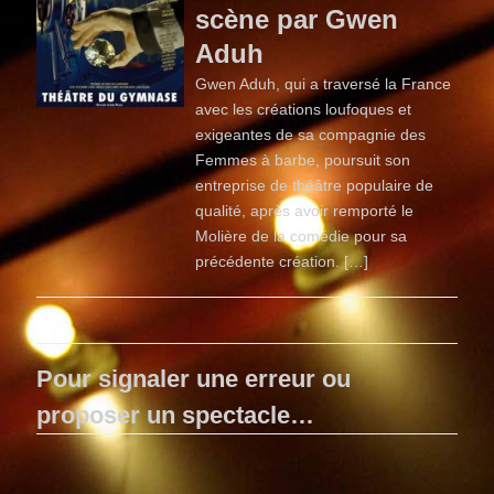
scène par Gwen
Aduh
Gwen Aduh, qui a traversé la France
avec les créations loufoques et
exigeantes de sa compagnie des
Femmes à barbe, poursuit son
entreprise de théâtre populaire de
qualité, après avoir remporté le
Molière de la comédie pour sa
précédente création. […]
Pour signaler une erreur ou
proposer un spectacle…