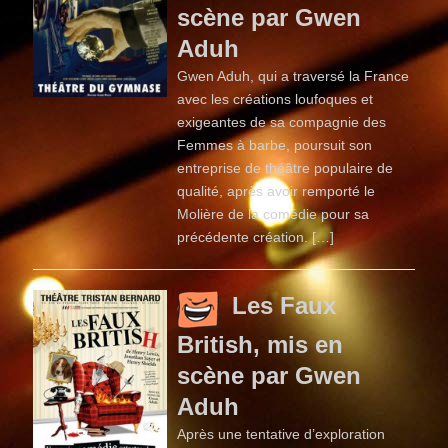
scène par Gwen
Aduh
Gwen Aduh, qui a traversé la France
avec les créations loufoques et
exigeantes de sa compagnie des
Femmes à barbe, poursuit son
entreprise de théâtre populaire de
qualité, après avoir remporté le
Molière de la comédie pour sa
précédente création. […]
Les Faux
British, mis en
scène par Gwen
Aduh
Après une tentative d’exploration