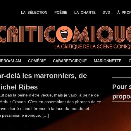
LA SÉLECTION
POÉSIE
LA CHARTE
DVD
À PROP
MPRO/SLAM
COMÉDIE
CABARET/CIRQUE
MARIONNETTE
r-delà les marronniers, de
ichel Ribes
Pour s
aut pas la peine d’être vécue, mais je vaux la peine de
propo
it Arthur Cravan. C’est en assemblant des phrases de ce
 avec fierté et indifférence à la face du monde, et
n pessimisme ironique, […]