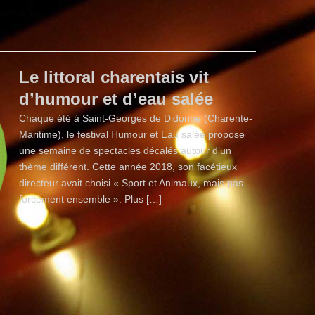
Le littoral charentais vit
d’humour et d’eau salée
Chaque été à Saint-Georges de Didonne (Charente-
Maritime), le festival Humour et Eau salée propose
une semaine de spectacles décalés autour d’un
thème différent. Cette année 2018, son facétieux
directeur avait choisi « Sport et Animaux, mais pas
forcément ensemble ». Plus […]