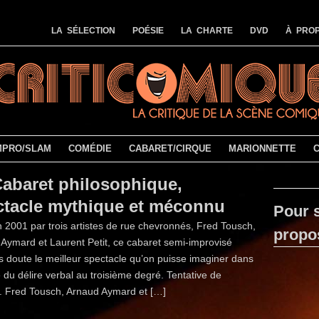
LA SÉLECTION
POÉSIE
LA CHARTE
DVD
À PROP
MPRO/SLAM
COMÉDIE
CABARET/CIRQUE
MARIONNETTE
Cabaret philosophique,
ctacle mythique et méconnu
Pour s
 2001 par trois artistes de rue chevronnés, Fred Tousch,
propo
Aymard et Laurent Petit, ce cabaret semi-improvisé
s doute le meilleur spectacle qu’on puisse imaginer dans
e du délire verbal au troisième degré. Tentative de
 Fred Tousch, Arnaud Aymard et […]