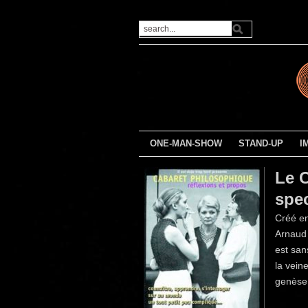
ONE-MAN-SHOW
STAND-UP
I
Le 
spe
Créé en
Arnaud 
est san
la vein
genèse.