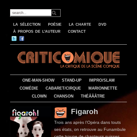
LA SÉLECTION
POÉSIE
LA CHARTE
DVD
À PROPOS DE L’AUTEUR
CONTACT
ONE-MAN-SHOW
STAND-UP
IMPRO/SLAM
COMÉDIE
CABARET/CIRQUE
MARIONNETTE
CLOWN
CHANSON
THÉÂÂÂTRE
Figaroh
Trois ans après l’Opéra dans touts
ses états, on retrouve au Funambule
cette troupe de chanteurs suisses