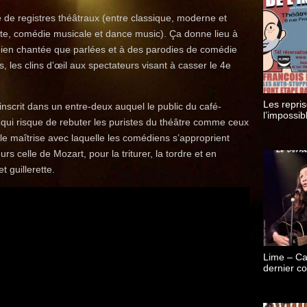
e de registres théâtraux (entre classique, moderne et
ette, comédie musicale et dance music). Ça donne lieu à
 bien chantée que parlées et à des parodies de comédie
s, les clins d’œil aux spectateurs visant à casser le 4e
Les repri
inscrit dans un entre-deux auquel le public du café-
l’impossib
s qui risque de rebuter les puristes du théâtre comme ceux
ile maîtrise avec laquelle les comédiens s’approprient
s celle de Mozart, pour la triturer, la tordre et en
 guillerette.
Lime – Car
dernier co