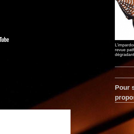
L’impardo
revue pat
dégradan
Monsieur
Pour s
propo