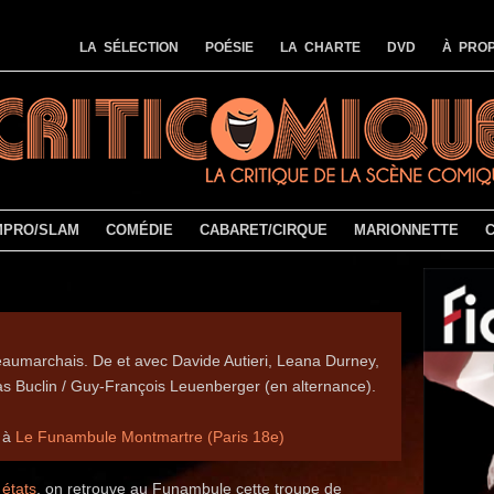
LA SÉLECTION
POÉSIE
LA CHARTE
DVD
À PROP
MPRO/SLAM
COMÉDIE
CABARET/CIRQUE
MARIONNETTE
aumarchais. De et avec Davide Autieri, Leana Durney,
as Buclin / Guy-François Leuenberger (en alternance).
5 à
Le Funambule Montmartre (Paris 18e)
 états
, on retrouve au Funambule cette troupe de