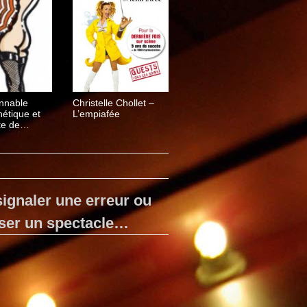
nnable
Christelle Chollet –
hétique et
L’empiafée
te de
 Fau
ignaler une erreur ou
ser un spectacle…