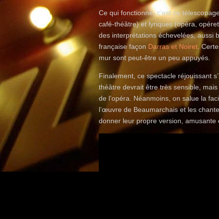
Ce qui fonctionne, c’est ce télescopag
café-théâtre) et lyriques (opéra, opér
des interprétations échevelées, aussi
française façon
Darras et Noiret
. Certe
mur sont peut-être un peu appuyés.
Finalement, ce spectacle réjouissant s’
théâtre devrait être très sensible, mai
de l’opéra. Néanmoins, on salue la fac
l’œuvre de Beaumarchais et les chanteur
donner leur propre version, amusante et