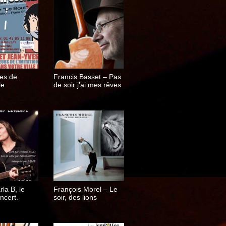
ses de
Francis Basset – Pas
le
de soir j’ai mes rêves
la B, le
François Morel – Le
ncert.
soir, des lions