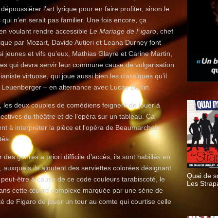
dépoussiérer l’art lyrique pour en faire profiter, sinon le
ui n’en serait pas familier. Une fois encore, ça
’en voulant rendre accessible
Le Mariage de Figaro
, chef
ue par Mozart, Davide Autieri et Leana Durney font
i jeunes et vifs qu’eux, Mathias Glayre et Carine Martin,
res qui devra servir leur commune cause de vulgarisation
aniste virtuose, qui joue aussi bien les classiques qu’il
 Leuenberger – en alternance avec Lucas Buclin.
 les deux couples de comédiens feignent de jouer à
pectives du théâtre et de l’opéra sur un tableau. Ca
nt à interpréter la pièce et l’opéra de Beaumarchais,
tés.
 des genres a priori difficile d’accès, ils sont habillés en
 auxquels ils ajoutent des serviettes colorées désignant
Quai de s
 peut-être à cause de ce code couleurs tarabiscoté, le
Les Strap
 dans cette œuvre complexe marquée par une série de
té de Figaro de jouer un tour au comte qui courtise celle