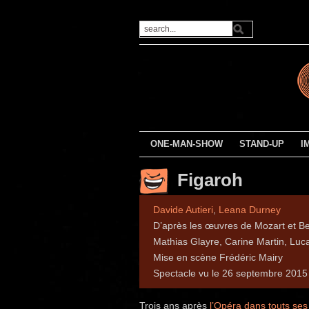
ONE-MAN-SHOW
STAND-UP
I
Figaroh
Davide Autieri
,
Leana Durney
D’après les œuvres de Mozart et Be
Mathias Glayre, Carine Martin, Luc
Mise en scène Frédéric Mairy
Spectacle vu le 26 septembre 201
Trois ans après
l’Opéra dans touts ses