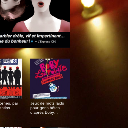
cènes, par
Jeux de mots laids
antins
pour gens bêtes –
d’après Boby
Lapointe