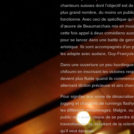
chanteurs suisses dont l’objectif est de 
plus grand nombre, du moins un public q
fonctionne. Avec ceci de spécifique qu
d’œuvre de Beaumarchais mis en musiq
cette fois appel à deux comédiens auss
pour se lancer dans une battle de gen
artistique. Ils sont accompagnés d’un pi
les adapte avec audace, Guy-François
Dans une ouverture un peu lourdingue,
chifoumi en inscrivant les victoires res
devient plus fluide quand ils commence
alternant diction précieuse et airs chan
Pour signifier leur envie de désacraliser
jogging et chaussés de runnings flashy,
les différents personnages. Malgré, ou
public non averti risque de se perdre
travestissements, résultant de la volon
qu’il veut épouser.