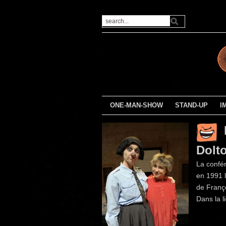
ONE-MAN-SHOW
STAND-UP
I
Dolt
La confér
en 1991 l
de Franço
Dans la l