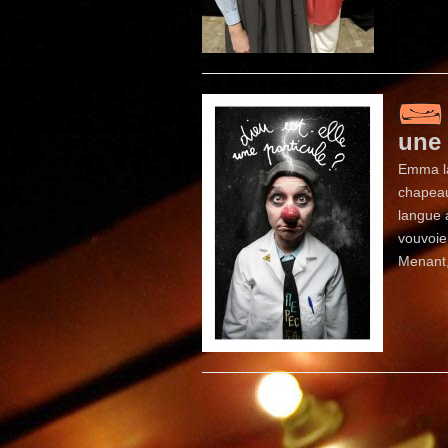
une 
Emma la
chapeau
langue 
vouvoie
Menant,