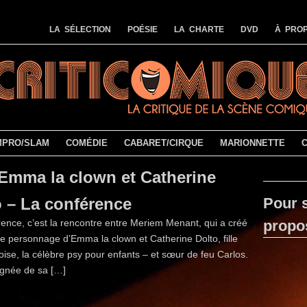
LA SÉLECTION
POÉSIE
LA CHARTE
DVD
À PROP
MPRO/SLAM
COMÉDIE
CABARET/CIRQUE
MARIONNETTE
Emma la clown et Catherine
o – La conférence
Pour s
ence, c’est la rencontre entre Meriem Menant, qui a créé
propo
e personnage d’Emma la clown et Catherine Dolto, fille
ise, la célèbre psy pour enfants – et sœur de feu Carlos.
ignée de sa […]