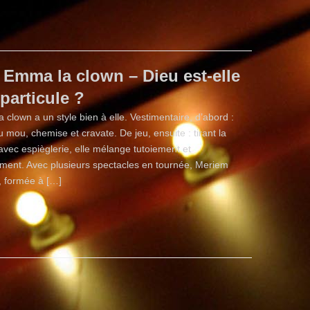
Emma la clown – Dieu est-elle
particule ?
 clown a un style bien à elle. Vestimentaire, d’abord :
 mou, chemise et cravate. De jeu, ensuite : tirant la
avec espièglerie, elle mélange tutoiement et
ment. Avec plusieurs spectacles en tournée, Meriem
 formée à […]