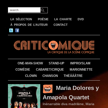
LA SÉLECTION
POÉSIE
LA CHARTE
DVD
À PROPOS DE L’AUTEUR
CONTACT
ONE-MAN-SHOW
STAND-UP
IMPRO/SLAM
COMÉDIE
CABARET/CIRQUE
MARIONNETTE
CLOWN
CHANSON
THÉÂÂÂTRE
Maria Dolores y
Amapola Quartet
Inénarrable diva madrilène, Maria