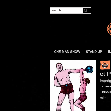
ONE-MAN-SHOW
STAND-UP
I
et 
Imprég
carrièr
Thibau
mime, é