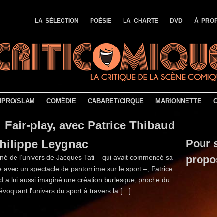
LA SÉLECTION
POÉSIE
LA CHARTE
DVD
À PROP
MPRO/SLAM
COMÉDIE
CABARET/CIRQUE
MARIONNETTE
Fair-play, avec Patrice Thibaud
Philippe Leygnac
Pour s
né de l’univers de Jacques Tati – qui avait commencé sa
propo
e avec un spectacle de pantomime sur le sport –, Patrice
d a lui aussi imaginé une création burlesque, proche du
voquant l’univers du sport à travers la […]