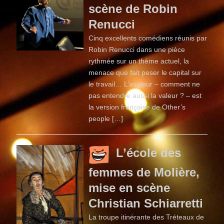
scène de Robin
Renucci
Cinq excellents comédiens réunis par
Robin Renucci dans une pièce
rythmée sur un thème actuel, la
menace que fait peser le capital sur
le travail… L’avaleur – comment ne
pas entendre aussi la valeur ? – est
la version française de Other’s
people […]
L’école des
femmes de Molière,
mise en scène
Christian Schiarretti
La troupe itinérante des Tréteaux de