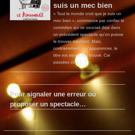
suis un mec bien
« Tout le monde croit que je suis un
mec bien », commence par confier le
comédien qui se souciait déjà dans
un précédent spectacle qu’on puisse
le trouver méchant. Mais,
contrairement aux apparences, le
titre est assez mal trouvé. Car
passées cinq […]
Pour signaler une erreur ou
proposer un spectacle…