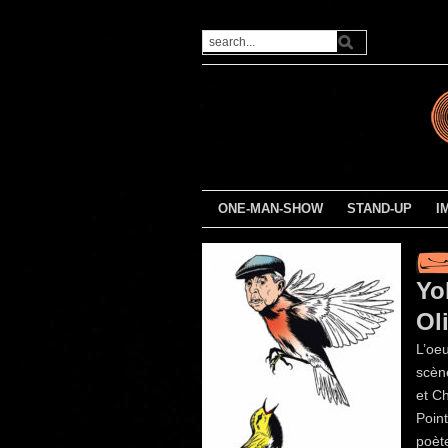
ONE-MAN-SHOW
STAND-UP
I
Yo
Ol
L’oe
scèn
et Ch
Point
poète