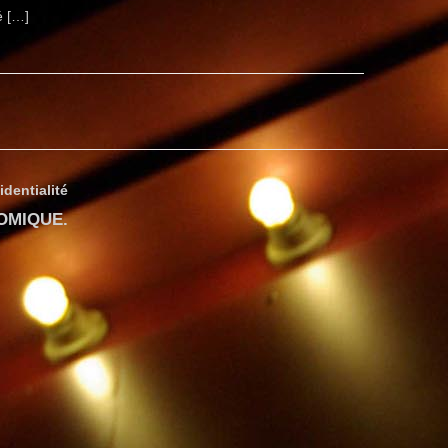
é […]
identialité
COMIQUE
.