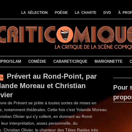
LA SÉLECTION
POÉSIE
LA CHARTE
DVD
À PROP
MPRO/SLAM
COMÉDIE
CABARET/CIRQUE
MARIONNETTE
Prévert au Rond-Point, par
lande Moreau et Christian
Pour s
ivier
propo
uvre de Prévert se prête à toutes sortes de mises en
e, notamment théâtrales. Cette fois c’est Yolande Moreau
ristian Olivier qui s’y collent, en donnant au Rond-
 leur interprétation, assez personnelle, du
. Christian Olivier, le chanteur des Têtes Raides très