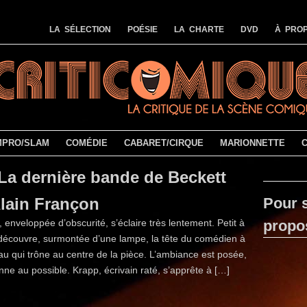
LA SÉLECTION
POÉSIE
LA CHARTE
DVD
À PROP
MPRO/SLAM
COMÉDIE
CABARET/CIRQUE
MARIONNETTE
La dernière bande de Beckett
Alain Françon
Pour s
 enveloppée d’obscurité, s’éclaire très lentement. Petit à
propo
 découvre, surmontée d’une lampe, la tête du comédien à
u qui trône au centre de la pièce. L’ambiance est posée,
nne au possible. Krapp, écrivain raté, s’apprête à […]