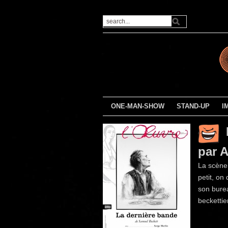
ONE-MAN-SHOW
STAND-UP
I
par 
La scène,
petit, on
son burea
beckettie