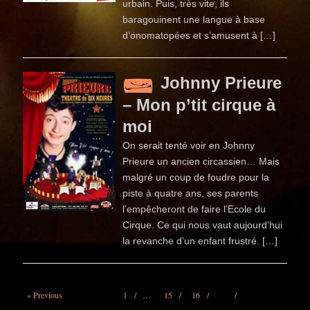
urbain. Puis, très vite, ils
baragouinent une langue à base
d’onomatopées et s’amusent à […]
Johnny Prieure
– Mon p’tit cirque à
moi
On serait tenté voir en Johnny
Prieure un ancien circassien… Mais
malgré un coup de foudre pour la
piste à quatre ans, ses parents
l’empêcheront de faire l’Ecole du
Cirque. Ce qui nous vaut aujourd’hui
la revanche d’un enfant frustré. […]
« Previous
1
…
15
16
17