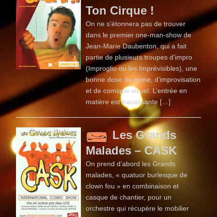
Ton Cirque !
On ne s’étonnera pas de trouver
dans le premier one-man-show de
Jean-Marie Daubenton, qui a fait
partie de plusieurs troupes d’impro
(Improglio ou les Imprévisibles), une
bonne dose de mime, d’improvisation
et de comique visuel. L’entrée en
matière est fracassante […]
Les Grands
Malades – CASK
On prend d’abord les Grands
malades, « quatuor burlesque de
clown fou » en combinaison et
casque de chantier, pour un
orchestre qui récupère le mobilier