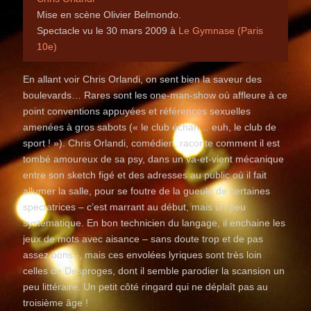
Mise en scène Olivier Belmondo.
Spectacle vu le 30 mars 2009 à
Le Gymnase (Paris
10e)
En allant voir Chris Orlandi, on sent bien la saveur des
boulevards… Rares sont les one-man-show où affleure à ce
point conventions appuyées et références sexuelles
amenées à gros sabots (« le club échan… euh, le club de
sport ! »). Chris Orlandi, comédien, raconte comment il est
tombé amoureux de sa psy, dans un va-et-vient mécanique
entre son sketch figé et des adresses au public où il fait
allumer la salle, pour se foutre de la gueule de certaines
spectatrices – c’est marrant au début, mais un peu
systématique. En bon technicien du langage, il enchaine les
jeux de mots avec aisance – sans doute trop et de pas
assez bons -, mais ces envolées lyriques sont très loin
celles de Desproges, dont il semble parodier la scansion un
peu littéraire. Un petit côté ringard qui ne déplaît pas au
troisième âge !