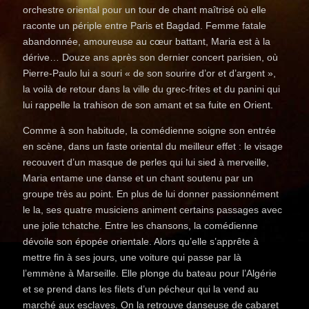
orchestre oriental pour un tour de chant maîtrisé où elle
raconte un périple entre Paris et Bagdad. Femme fatale
abandonnée, amoureuse au cœur battant, Maria est à la
dérive… Douze ans après son dernier concert parisien, où
Pierre-Paulo lui a souri « de son sourire d’or et d’argent »,
la voilà de retour dans la ville du grec-frites et du panini qui
lui rappelle la trahison de son amant et sa fuite en Orient.
Comme à son habitude, la comédienne soigne son entrée
en scène, dans un faste oriental du meilleur effet : le visage
recouvert d’un masque de perles qui lui sied à merveille,
Maria entame une danse et un chant soutenu par un
groupe très au point. En plus de lui donner passionnément
le la, ses quatre musiciens animent certains passages avec
une jolie tchatche. Entre les chansons, la comédienne
dévoile son épopée orientale. Alors qu’elle s’apprête à
mettre fin à ses jours, une voiture qui passe par là
l’emmène à Marseille. Elle plonge du bateau pour l’Algérie
et se prend dans les filets d’un pécheur qui la vend au
marché aux esclaves. On la retrouve danseuse de cabaret