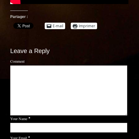
Partager :
E-mail
Imprimer
Leave a Reply
Comment
Your Name
*
Your Email
*