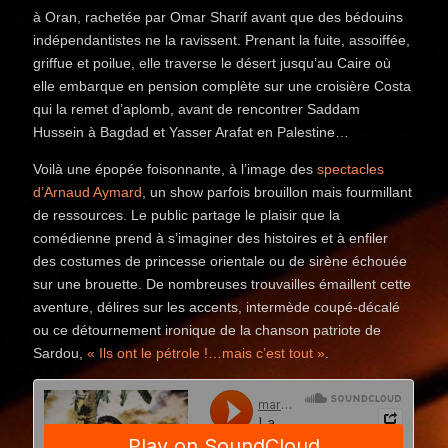
à Oran, rachetée par Omar Sharif avant que des bédouins
indépendantistes ne la ravissent. Prenant la fuite, assoiffée,
griffue et poilue, elle traverse le désert jusqu’au Caire où
elle embarque en pension complète sur une croisière Costa
qui la remet d’aplomb, avant de rencontrer Saddam
Hussein à Bagdad et Yasser Arafat en Palestine…
Voilà une épopée foisonnante, à l’image des
spectacles
d’Arnaud Aymard
, un show parfois brouillon mais fourmillant
de ressources. Le public partage le plaisir que la
comédienne prend à s’imaginer des histoires et à enfiler
des costumes de princesse orientale ou de sirène échouée
sur une brouette. De nombreuses trouvailles émaillent cette
aventure, délires sur les accents, intermède coupé-décalé
ou ce détournement ironique de la chanson patriote de
Sardou,
« Ils ont le pétrole !…mais c’est tout »
.