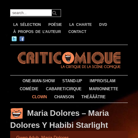
LA SÉLECTION
POÉSIE
LA CHARTE
DVD
À PROPOS DE L’AUTEUR
CONTACT
ONE-MAN-SHOW
STAND-UP
IMPRO/SLAM
COMÉDIE
CABARET/CIRQUE
MARIONNETTE
CLOWN
CHANSON
THÉÂÂÂTRE
Maria Dolores – Maria
Dolores Y Habibi Starlight
Gwen Aduh
,
Maria Dolores