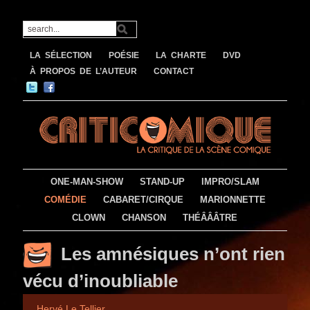
LA SÉLECTION
POÉSIE
LA CHARTE
DVD
À PROPOS DE L’AUTEUR
CONTACT
ONE-MAN-SHOW
STAND-UP
IMPRO/SLAM
COMÉDIE
CABARET/CIRQUE
MARIONNETTE
CLOWN
CHANSON
THÉÂÂÂTRE
Les amnésiques n’ont rien
vécu d’inoubliable
Hervé Le Tellier