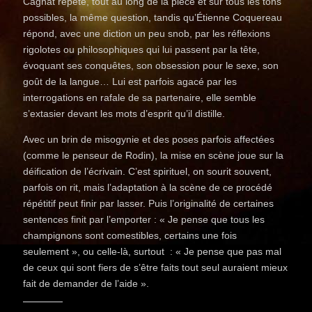
Cagnat répète, tout au long de la pièce et sur tous les tons
possibles, la même question, tandis qu’Étienne Coquereau
répond, avec une diction un peu snob, par les réflexions
rigolotes ou philosophiques qui lui passent par la tête,
évoquant ses conquêtes, son obsession pour le sexe, son
goût de la langue… Lui est parfois agacé par les
interrogations en rafale de sa partenaire, elle semble
s’extasier devant les mots d’esprit qu’il distille.
Avec un brin de misogynie et des poses parfois affectées
(comme le penseur de Rodin), la mise en scène joue sur la
déification de l’écrivain. C’est spirituel, on sourit souvent,
parfois on rit, mais l’adaptation à la scène de ce procédé
répétitif peut finir par lasser. Puis l’originalité de certaines
sentences finit par l’emporter : « Je pense que tous les
champignons sont comestibles, certains une fois
seulement », ou celle-là, surtout : « Je pense que pas mal
de ceux qui sont fiers de s’être faits tout seul auraient mieux
fait de demander de l’aide ».