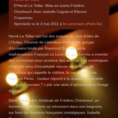
D'Hervé Le Tellier. Mise en scène Frédéric
Cherboeuf. Avec Isabelle Cagnat et Etienne
Coquereau
Spectacle vu le 4 mai 2011 à
le Lucernaire (Paris 6e)
Hervé Le Tellier est l’un des auteurs les plus drôles de
L’Oulipo, l’Ouvroir de Littérature Potentielle, groupe
d’écrivains fondé par Raymond Queneau et le
mathématicien François Le Lionnais, qui cherche à inventer
des contraintes pour produire des œuvres.
Les amnésiques
n’ont rien vécu d’inoubliable
repose sur la figure de
l’anaphore qui rappelle le célèbre
Je me souviens
de
Georges Perec : l’auteur répond à la question récurrente
« A quoi tu penses ? » par une série d’aphorismes à l’image
du titre.
Dans l’adaptation théâtrale de Frédéric Cherboeuf, un
homme et une femme se retrouvent dans une baignoire,
sur fond de chansons françaises nostalgiques. Isabelle