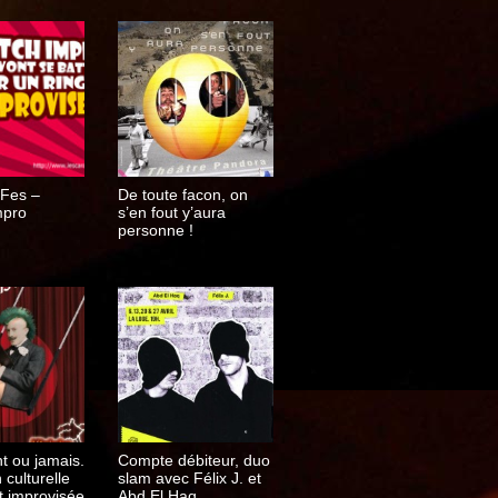
Fes –
De toute facon, on
mpro
s’en fout y’aura
personne !
t ou jamais.
Compte débiteur, duo
 culturelle
slam avec Félix J. et
t improvisée
Abd El Haq