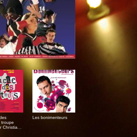
 des
Les bonimenteurs
 troupe
 Christian