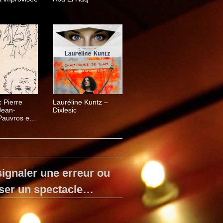
c Pierre
Lauréline Kuntz –
Jean-
Dixlesic
Pauvros et
Pennequin
ignaler une erreur ou
ser un spectacle…