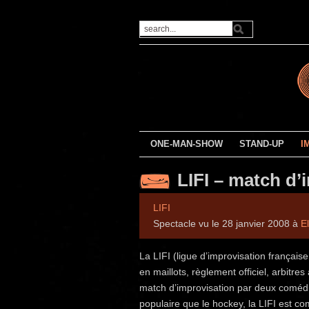
ONE-MAN-SHOW
STAND-UP
I
LIFI – match d’
LIFI
Spectacle vu le 28 janvier 2008 à
E
La LIFI (ligue d’improvisation française
en maillots, règlement officiel, arbitr
match d’improvisation par deux comédi
populaire que le hockey, la LIFI est 