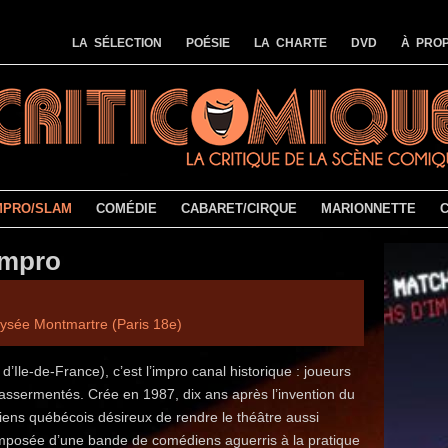
LA SÉLECTION
POÉSIE
LA CHARTE
DVD
À PROP
MPRO/SLAM
COMÉDIE
CABARET/CIRQUE
MARIONNETTE
impro
lysée Montmartre (Paris 18e)
 d’Ile-de-France), c’est l’impro canal historique : joueurs
es assermentés. Crée en 1987, dix ans après l’invention du
ens québécois désireux de rendre le théâtre aussi
composée d’une bande de comédiens aguerris à la pratique