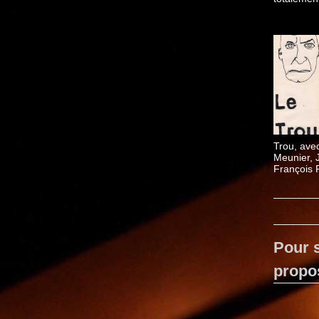
Trou, ave
Meunier, 
François 
Charles 
Pour s
propo