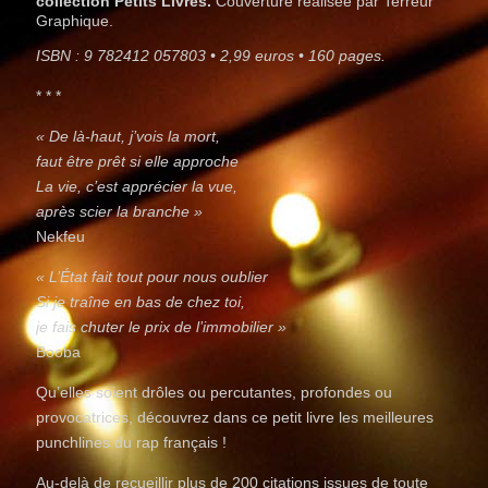
collection Petits Livres.
Couverture réalisée par Terreur
Graphique.
ISBN : 9 782412 057803 • 2,99 euros • 160 pages.
* * *
« De là-haut, j’vois la mort,
faut être prêt si elle approche
La vie, c’est apprécier la vue,
après scier la branche »
Nekfeu
« L’État fait tout pour nous oublier
Si je traîne en bas de chez toi,
je fais chuter le prix de l’immobilier »
Booba
Qu’elles soient drôles ou percutantes, profondes ou
provocatrices, découvrez dans ce petit livre les meilleures
punchlines du rap français !
Au-delà de recueillir plus de 200 citations issues de toute