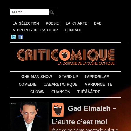
LA SÉLECTION
POÉSIE
LA CHARTE
DVD
À PROPOS DE L’AUTEUR
CONTACT
ONE-MAN-SHOW
STAND-UP
IMPRO/SLAM
COMÉDIE
CABARET/CIRQUE
MARIONNETTE
CLOWN
CHANSON
THÉÂÂÂTRE
Gad Elmaleh –
L’autre c’est moi
Avec ce troisième spectacle qui suit