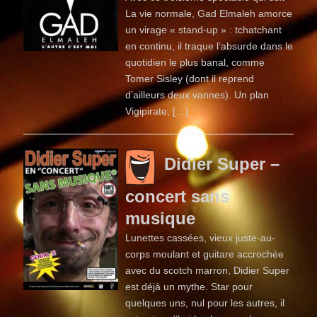
La vie normale, Gad Elmaleh amorce
un virage « stand-up » : tchatchant
en continu, il traque l’absurde dans le
quotidien le plus banal, comme
Tomer Sisley (dont il reprend
d’ailleurs deux vannes). Un plan
Vigipirate, […]
Didier Super –
concert sans
musique
Lunettes cassées, vieux juste-au-
corps moulant et guitare accrochée
avec du scotch marron, Didier Super
est déjà un mythe. Star pour
quelques uns, nul pour les autres, il