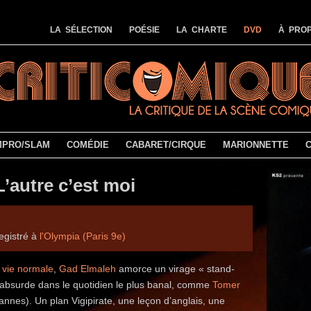
LA SÉLECTION
POÉSIE
LA CHARTE
DVD
À PROP
MPRO/SLAM
COMÉDIE
CABARET/CIRQUE
MARIONNETTE
’autre c’est moi
egistré à
l'Olympia (Paris 9e)
 vie normale
,
Gad Elmaleh
amorce un virage « stand-
 l’absurde dans le quotidien le plus banal, comme
Tomer
vannes). Un plan Vigipirate, une leçon d’anglais, une