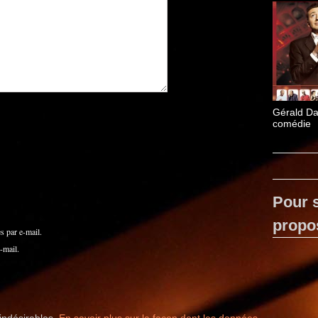
Gérald Da
comédie
Pour s
propo
 par e-mail.
-mail.