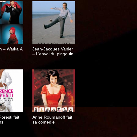
n – Waïka A
Jean-Jacques Vanier
– L’envol du pingouin
oresti fait
Anne Roumanoff fait
hs
sa comédie