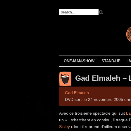
ONE-MAN-SHOW
STAND-UP
I
Gad Elmaleh – L
Gad Elmaleh
DVD sorti le 24 novembre 2005 enr
Avec ce troisième spectacle qui suit
La
up » : tchatchant en continu, il traque
Sisley
(dont il reprend d’ailleurs deux 